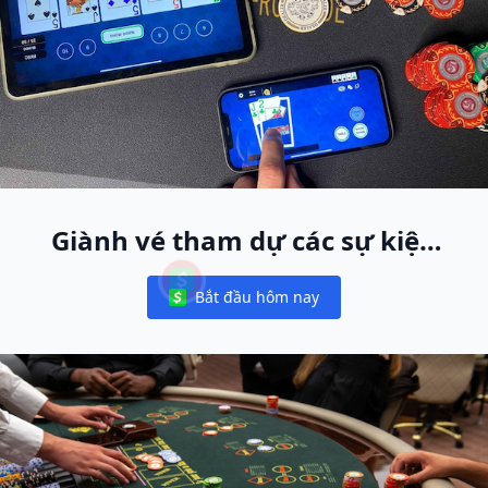
Giành vé tham dự các sự kiện
World Poker Free App trực tiếp
Bắt đầu hôm nay
toàn cầu
Notifications