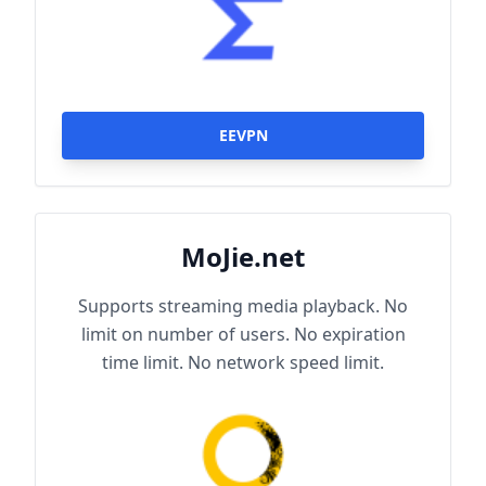
EEVPN
MoJie.net
Supports streaming media playback. No
limit on number of users. No expiration
time limit. No network speed limit.