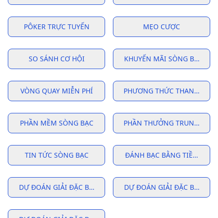
PÔKER TRỰC TUYẾN
MẸO CƯỢC
SO SÁNH CƠ HỘI
KHUYẾN MÃI SÒNG BẠC
VÒNG QUAY MIỄN PHÍ
PHƯƠNG THỨC THANH TOÁ
PHẦN MỀM SÒNG BẠC
PHẦN THƯỞNG TRUNG THÀ
TIN TỨC SÒNG BẠC
ĐÁNH BẠC BẰNG TIỀN THẬT
DỰ ĐOÁN GIẢI ĐẶC BIỆT NGÀY MAI
DỰ ĐOÁN GIẢI ĐẶC BIỆT NG