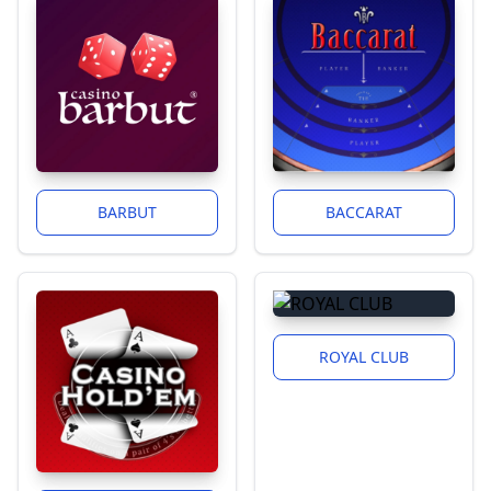
BARBUT
BACCARAT
ROYAL CLUB