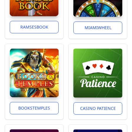
RAMSESBOOK
MIAMIWHEEL
BOOKSTEMPLES
CASINO PATIENCE