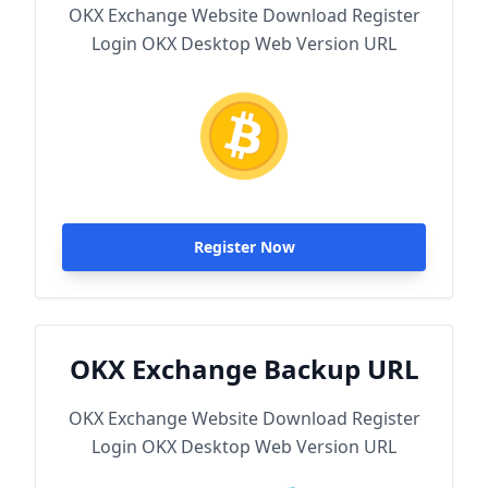
OKX Exchange Website Download Register
Login OKX Desktop Web Version URL
Register Now
OKX Exchange Backup URL
OKX Exchange Website Download Register
Login OKX Desktop Web Version URL