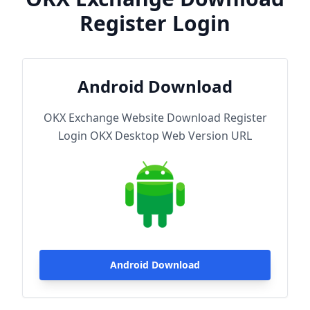
Register Login
Android Download
OKX Exchange Website Download Register
Login OKX Desktop Web Version URL
Android Download