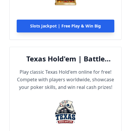
Slots Jackpot | Free Play & Win Big
Texas Hold'em | Battle
Online
Play classic Texas Hold'em online for free!
Compete with players worldwide, showcase
your poker skills, and win real cash prizes!