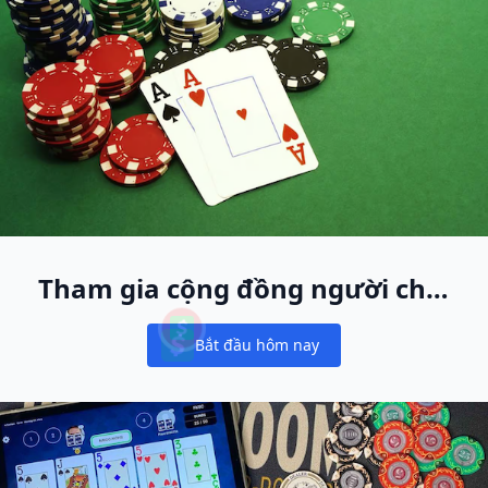
Tham gia cộng đồng người chơi
cash game lớn nhất thế giới
Bắt đầu hôm nay
Notifications