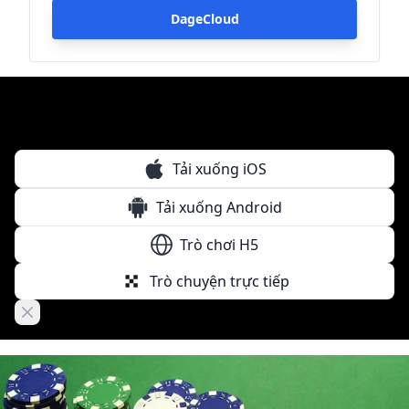
DageCloud
Tải xuống iOS
Tải xuống Android
Trò chơi H5
Trò chuyện trực tiếp
Close banner