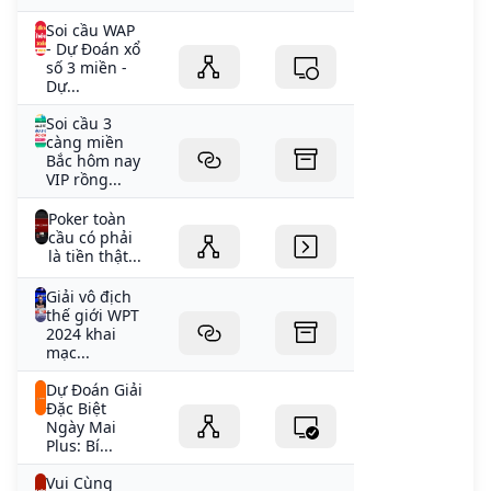
Soi cầu WAP
- Dự Đoán xổ
số 3 miền -
Dự...
Soi cầu 3
càng miền
Bắc hôm nay
VIP rồng...
Poker toàn
cầu có phải
là tiền thật...
Giải vô địch
thế giới WPT
2024 khai
mạc...
Dự Đoán Giải
Đặc Biệt
Ngày Mai
Plus: Bí...
Vui Cùng