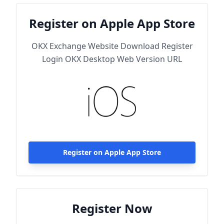
Register on Apple App Store
OKX Exchange Website Download Register
Login OKX Desktop Web Version URL
Register on Apple App Store
Register Now