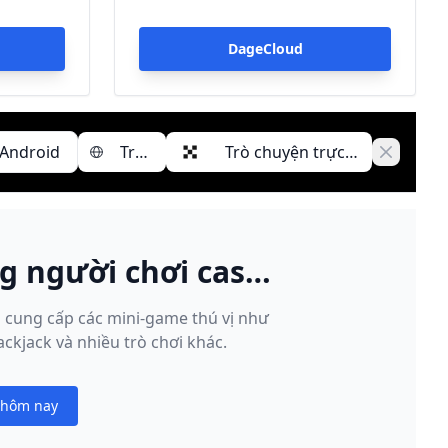
DageCloud
 Android
Trò
Trò chuyện trực
Close ba
chơi
tiếp
H5
g người chơi cash
ất thế giới
 cung cấp các mini-game thú vị như
ackjack và nhiều trò chơi khác.
 hôm nay
s