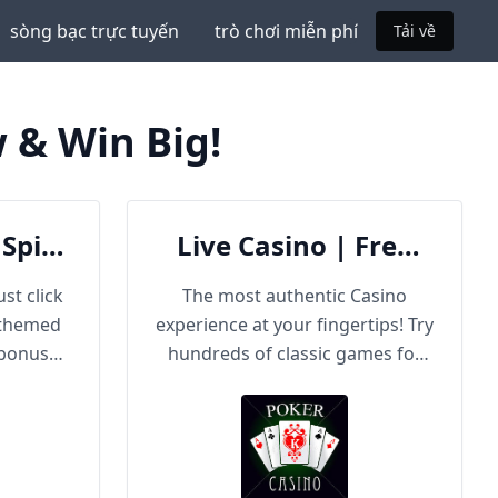
sòng bạc trực tuyến
trò chơi miễn phí
Tải về
 & Win Big!
 Spins
Live Casino | Free
Trial Play
st click
The most authentic Casino
 themed
experience at your fingertips! Try
 bonus
hundreds of classic games for
 fun!
free, feel the thrill, win real
rewards!