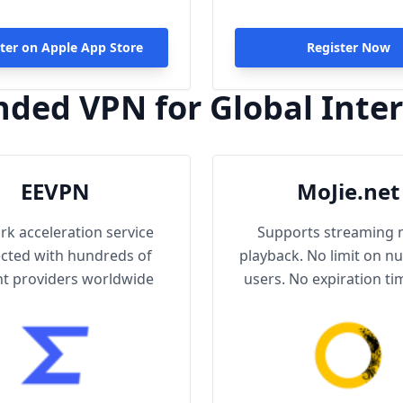
ter on Apple App Store
Register Now
ed VPN for Global Inter
EEVPN
MoJie.net
k acceleration service
Supports streaming 
cted with hundreds of
playback. No limit on n
t providers worldwide
users. No expiration tim
No network speed li