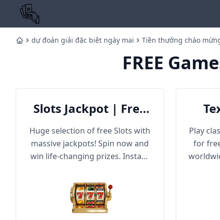
dự đoán giải đặc biệt ngày mai
Tiền thưởng chào mừng 
Home
FREE Games
Slots Jackpot | Free
Te
Play & Win Big
B
Huge selection of free Slots with
Play cla
massive jackpots! Spin now and
for fre
win life-changing prizes. Instant
worldwi
play, real excitement!
skills,