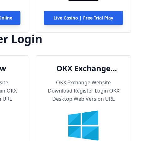
Online
Live Casino | Free Trial Play
r Login
ow
OKX Exchange
Backup URL
ite
OKX Exchange Website
gin OKX
Download Register Login OKX
n URL
Desktop Web Version URL