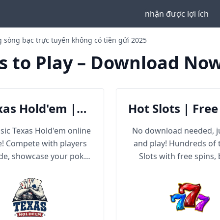
nhận được lợi ích
sòng bạc trực tuyến không có tiền gửi 2025
 to Play – Download Now
xas Hold'em |
Hot Slots | Free
attle Online
Online
ssic Texas Hold'em online
No download needed, ju
e! Compete with players
and play! Hundreds of
de, showcase your poker
Slots with free spins,
 and win real cash prizes!
rounds, and non-stop