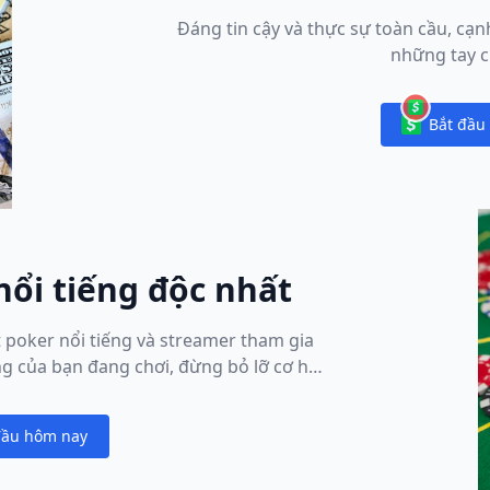
ngôi nhà poker on
Đáng tin cậy và thực sự toàn cầu, cạn
những tay ch
Bắt đầu
Notification
nổi tiếng độc nhất
 poker nổi tiếng và streamer tham gia
ng của bạn đang chơi, đừng bỏ lỡ cơ hội
iao lưu cùng họ!
đầu hôm nay
ions