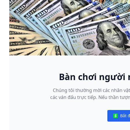
Bàn chơi người 
Chúng tôi thường mời các nhân vật
các ván đấu trực tiếp. Nếu thần tượ
thi đấu và g
Bắt 
Notificat