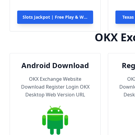
Slots Jackpot | Free Play & Win
Texas
Big
OKX Ex
Android Download
Reg
OKX Exchange Website
OK
Download Register Login OKX
Downlo
Desktop Web Version URL
Desk