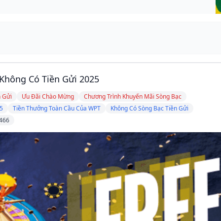
Không Có Tiền Gửi 2025
 Gửi
Ưu Đãi Chào Mừng
Chương Trình Khuyến Mãi Sòng Bạc
5
Tiền Thưởng Toàn Cầu Của WPT
Không Có Sòng Bạc Tiền Gửi
 466
dự đoán giả