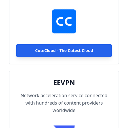
hundreds of content providers worldwide.
With up to 2000Mbps single-line access
capacity and 1000+ high-speed servers
globally, enjoy fast and stable connections
anytime, anywhere.
CuteCloud - The Cutest Cloud
EEVPN
Network acceleration service connected
with hundreds of content providers
worldwide