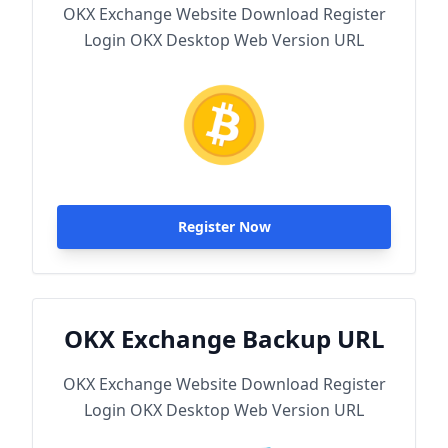
OKX Exchange Website Download Register
Login OKX Desktop Web Version URL
Register Now
OKX Exchange Backup URL
OKX Exchange Website Download Register
Login OKX Desktop Web Version URL