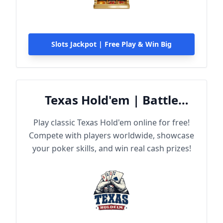
Slots Jackpot | Free Play & Win Big
Texas Hold'em | Battle
Online
Play classic Texas Hold'em online for free!
Compete with players worldwide, showcase
your poker skills, and win real cash prizes!