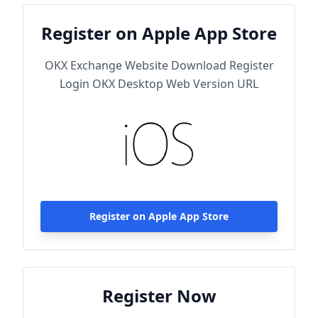
Register on Apple App Store
OKX Exchange Website Download Register
Login OKX Desktop Web Version URL
Register on Apple App Store
Register Now