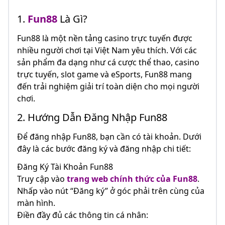
1.
Fun88
Là Gì?
Fun88 là một nền tảng casino trực tuyến được
nhiều người chơi tại Việt Nam yêu thích. Với các
sản phẩm đa dạng như cá cược thể thao, casino
trực tuyến, slot game và eSports, Fun88 mang
đến trải nghiệm giải trí toàn diện cho mọi người
chơi.
2. Hướng Dẫn Đăng Nhập Fun88
Để đăng nhập Fun88, bạn cần có tài khoản. Dưới
đây là các bước đăng ký và đăng nhập chi tiết:
Đăng Ký Tài Khoản Fun88
Truy cập vào
trang web chính thức của Fun88
.
Nhấp vào nút “Đăng ký” ở góc phải trên cùng của
màn hình.
Điền đầy đủ các thông tin cá nhân: