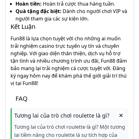
Hoàn tiền:
Hoàn trả cược thua hàng tuần.
Quà tặng đặc biệt:
Dành cho người chơi VIP và
người tham gia các sự kiện lớn.
Kết Luận
Fun88 là lựa chọn tuyệt vời cho những ai muốn
trải nghiệm casino trực tuyến uy tín và chuyên
nghiệp. Với giao diện thân thiện, dịch vụ hỗ trợ
tận tình và nhiều chương trình ưu đãi, Fun88 đảm
bảo mang lại trải nghiệm cá cược tuyệt vời. Đăng
ký ngay hôm nay để khám phá thế giới giải trí thú
vị tại Fun88!
FAQ
Tương lai của trò chơi roulette là gì?
Tương lai của trò chơi roulette là gì? Một tương
lai tiềm năng cho roulette là sự tích hợp của