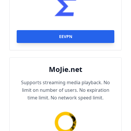
EEVPN
MoJie.net
Supports streaming media playback. No
limit on number of users. No expiration
time limit. No network speed limit.