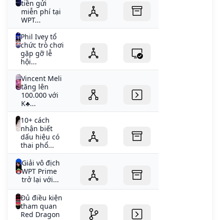
tiền gửi
miễn phí tại
WPT...
Phil Ivey tổ
chức trò chơi
gặp gỡ lễ
hội...
Vincent Meli
tăng lên
100.000 với
K♣️...
10+ cách
nhận biết
dấu hiệu có
thai phổ...
Giải vô địch
WPT Prime
trở lại với...
Đủ điều kiện
tham quan
Red Dragon