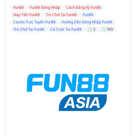
Fun88
Fun88 Đăng Nhập
Cách Đăng Ký Fun88
Nạp Tiền Fun88
Trò Chơi Tại Fun88
Fun88
Casino Trực Tuyến Fun88
Hướng Dẫn Đăng Nhập Fun88
Trò Chơi Tại Fun88
Cá Cược Tại Fun88
🕒 3
🗒️ 595