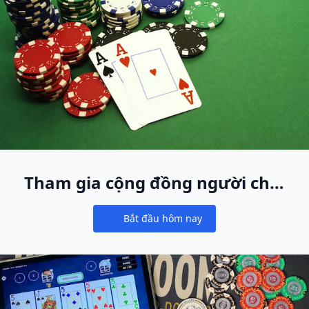
Tham gia cộng đồng người chơi
cash game lớn nhất thế giới
Bắt đầu hôm nay
Notifications