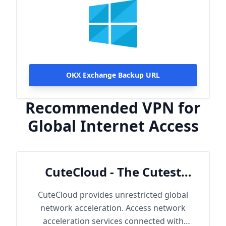
OKX Exchange Backup URL
Recommended VPN for
Global Internet Access
CuteCloud - The Cutest
Cloud
CuteCloud provides unrestricted global
network acceleration. Access network
acceleration services connected with