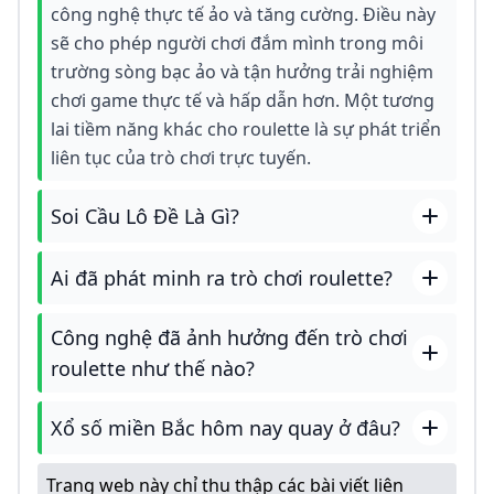
công nghệ thực tế ảo và tăng cường. Điều này
sẽ cho phép người chơi đắm mình trong môi
trường sòng bạc ảo và tận hưởng trải nghiệm
chơi game thực tế và hấp dẫn hơn. Một tương
lai tiềm năng khác cho roulette là sự phát triển
liên tục của trò chơi trực tuyến.
Soi Cầu Lô Đề Là Gì?
Ai đã phát minh ra trò chơi roulette?
Công nghệ đã ảnh hưởng đến trò chơi
roulette như thế nào?
Xổ số miền Bắc hôm nay quay ở đâu?
Trang web này chỉ thu thập các bài viết liên