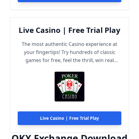
Live Casino | Free Trial Play
The most authentic Casino experience at
your fingertips! Try hundreds of classic
games for free, feel the thrill, win real
rewards!
Live Casino | Free Trial Play
OKX Exchange Download