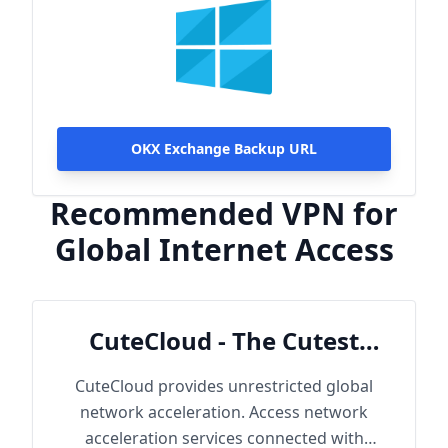
OKX Exchange Backup URL
Recommended VPN for
Global Internet Access
CuteCloud - The Cutest
Cloud
CuteCloud provides unrestricted global
network acceleration. Access network
acceleration services connected with