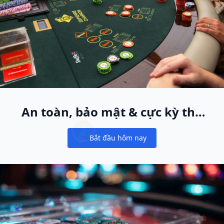
An toàn, bảo mật & cực kỳ thú
vị
Bắt đầu hôm nay
Notifications