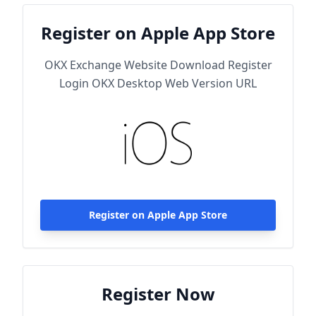
Register on Apple App Store
OKX Exchange Website Download Register
Login OKX Desktop Web Version URL
Register on Apple App Store
Register Now