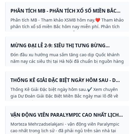
PHÂN TÍCH MB - PHÂN TÍCH XỔ SỐ MIỀN BẮC
24H HÔM NAY - THAM KHẢO XSMB
Phân tích MB - Tham khảo XSMB hôm nay.❤️ Tham khảo
phân tích xổ số miền Bắc hôm nay miễn phí. Phân tích
KQXSMB - Bình luận MB VIP miễn phí
MỪNG ĐẠI LỄ 2-9: SIÊU THỊ TƯNG BỪNG
KHUYẾN MẠI MỞ CỬA ĐẾN 23H
Đón đầu xu hướng mua sắm tăng cao dịp Quốc khánh
năm nay các siêu thị tại Hà Nội đã chuẩn bị nguồn hàng
phong phú tăng thời gian mở cửa.
THỐNG KÊ GIẢI ĐẶC BIỆT NGÀY HÔM SAU - DỰ
ĐOÁN GIẢI ĐẶC BIỆT NGÀY MAI
Thống Kê Giải Đặc biệt ngày hôm sau.✔️ Xem chuyên
gia Dự Đoán Giải Đặc Biệt Miền Bắc ngày mai lô đề về
con gì ?. ✔️Soi cầu giải đặc biệt ngày hôm sau
VẬN ĐỘNG VIÊN PARALYMPIC CAO NHẤT LỊCH
SỬ PHẢI NGỦ TRÊN SÀN NHÀ Ở PARIS
Morteza Mehrzadselakjani - vận động viên Paralympic
cao nhất trong lịch sử - đã phải ngủ trên sàn nhà tại