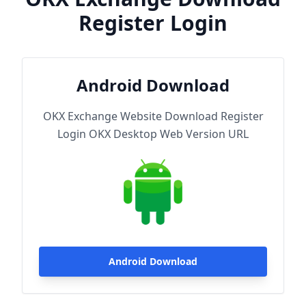
Register Login
Android Download
OKX Exchange Website Download Register
Login OKX Desktop Web Version URL
Android Download