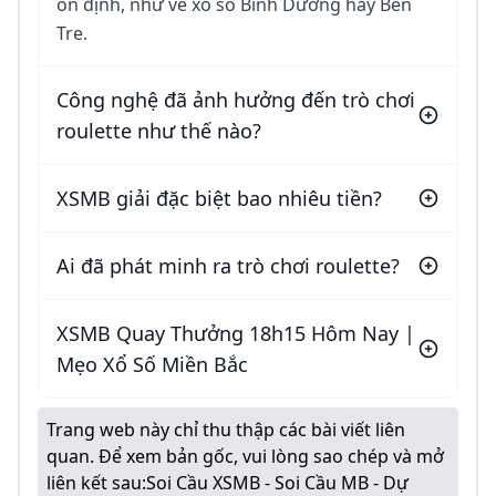
ổn định, như vé xổ số Bình Dương hay Bến
Tre.
Công nghệ đã ảnh hưởng đến trò chơi
roulette như thế nào?
XSMB giải đặc biệt bao nhiêu tiền?
Ai đã phát minh ra trò chơi roulette?
XSMB Quay Thưởng 18h15 Hôm Nay |
Mẹo Xổ Số Miền Bắc
Trang web này chỉ thu thập các bài viết liên
quan. Để xem bản gốc, vui lòng sao chép và mở
liên kết sau:
Soi Cầu XSMB - Soi Cầu MB - Dự