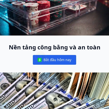
Nền tảng công bằng và an toàn
Bắt đầu hôm nay
Notifications