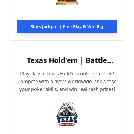
Slots Jackpot | Free Play & Win Big
Texas Hold'em | Battle
Online
Play classic Texas Hold'em online for free!
Compete with players worldwide, showcase
your poker skills, and win real cash prizes!