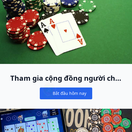
Tham gia cộng đồng người chơi
cash game lớn nhất thế giới
Bắt đầu hôm nay
Notifications