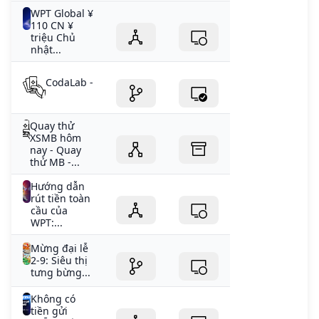
WPT Global ¥
110 CN ¥
triệu Chủ
nhật...
CodaLab -
Quay thử
XSMB hôm
nay - Quay
thử MB -...
Hướng dẫn
rút tiền toàn
cầu của
WPT:...
Mừng đại lễ
2-9: Siêu thị
tưng bừng...
Không có
tiền gửi