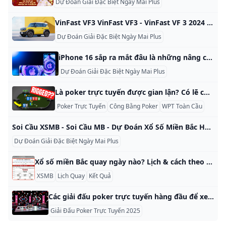
Dự Đoán Giải Đặc Biệt Ngày Mai Plus
VinFast VF3 VinFast VF3 - VinFast VF 3 2024 Ô tô điện mini VinFast - Cập nhật thông số kỹ thuật, giá bán, đặt cọc mở bán, ưu đãi… ĐĂNG KÝ ĐẶT CỌC VINFAST VF3 Đặt cọc chỉ: 15.000.000VNĐ GIÁ MỞ BÁN VINFAST VF3 Trong 3 ngày 13/5 – 15/5/2024 Sau ngày 15/5/2024 VinFast VF 3 dạng thuê pin 235 triệu đ 240 triệu đ VinFast VF 3 mua đứt pin 315 triệu đ 322 triệu đ Hotline đăng ký nhận đặt cọc: 0915 286 503 CHI PHÍ THUÊ PIN VINFAST VF3 Quãng đường di chuyển Chi phí thuê pin/tháng Dưới 1.
Dự Đoán Giải Đặc Biệt Ngày Mai Plus
iPhone 16 sắp ra mắt đâu là những nâng cấp sáng giá năm nay? Chỉ còn vài ngày nữa Apple sẽ cho ra mắt iPhone 16, iPhone 16 Plus, iPhone 16 Pro và iPhone 16 Pro Max. Đây là loạt smartphone đáng chú ý nhất cuối năm nay. Hải Phong Xem các bài viết của tác giả Sự kiện: Apple ra mắt iPhone 16 Sao chép liên kết04/09/2024 13:01 (GMT+07:00) Chỉ còn vài ngày nữa Apple sẽ cho ra mắt dòng iPhone 16. Đây là loạt smartphone đáng chú ý nhất cuối năm nay.
Dự Đoán Giải Đặc Biệt Ngày Mai Plus
Là poker trực tuyến được gian lận? Có lẽ câu hỏi thường gặp nhất của tất cả những người chơi mới để chơi bài xì phé trực tuyến là:Â là poker trực tuyến được gian lận? ÂKhi có tiền thật bị đe dọa, việc tự hỏi liệu các trò chơi có công bằng không. Câu trả lời ngắn gọn?Các trang web poker trực tuyến hợp pháp không được gian lận. Nhưng bạn phải chọn đúng trang web.
Poker Trực Tuyến
Công Bằng Poker
WPT Toàn Cầu
Soi Cầu XSMB - Soi Cầu MB - Dự Đoán Xổ Số Miền Bắc Hôm Nay
Dự Đoán Giải Đặc Biệt Ngày Mai Plus
Xổ số miền Bắc quay ngày nào? Lịch & cách theo dõi Xổ số miền Bắc quay vào tất cả các ngày trong tuần, từ thứ Hai đến Chủ Nhật; ví dụ, nếu bạn muốn xem kết quả vào thứ Sáu thì đài Hải Phòng sẽ mở thưởng trong khung giờ buổi tối, thường bắt đầu khoảng 18h15 và kết thúc sau đó khoảng 20–30 phút. Lịch quay theo đài cụ thể rất rõ ràng: ví dụ, đài Hà Nội quay vào thứ Hai và thứ Năm, đài Quảng Ninh vào thứ Ba, đài Bắc Ninh vào thứ Tư, đài Hải Phòng vào thứ Sáu, đài Nam Định vào thứ Bảy và đài Thái Bình vào Chủ Nhật; bạn có thể đánh dấu lịch hàng tuần để theo dõi đài mình thích.
XSMB
Lịch Quay
Kết Quả
Các giải đấu poker trực tuyến hàng đầu để xem và chơi vào năm 2025 Poker trực tuyến vẫn là một trong những trò chơi trực tuyến phổ biến nhất vào năm 2025. Cho dù bạn là người chơi rec hay một chuyên gia, lịch trình giải đấu đã chín muồi với giá trị, mang đến cho người chơi từ khắp nơi trên thế giới cơ hội chiến đấu với những cảnh báo khổng lồ. Đây là một danh sách của các giải đấu poker trực tuyến tốt nhất mà bạn sẽ không muốn bỏ lỡ năm nay â và tại saoWPT toàn cầuđang nhận phí.
Giải Đấu Poker Trực Tuyến 2025
Giải Đấu Poker Tốt Nhất 202