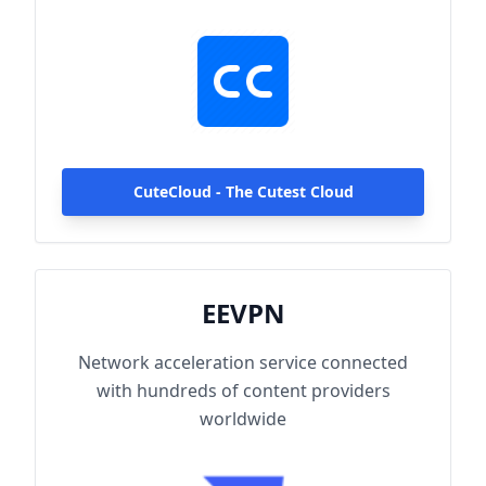
hundreds of content providers worldwide.
With up to 2000Mbps single-line access
capacity and 1000+ high-speed servers
globally, enjoy fast and stable connections
anytime, anywhere.
CuteCloud - The Cutest Cloud
EEVPN
Network acceleration service connected
with hundreds of content providers
worldwide