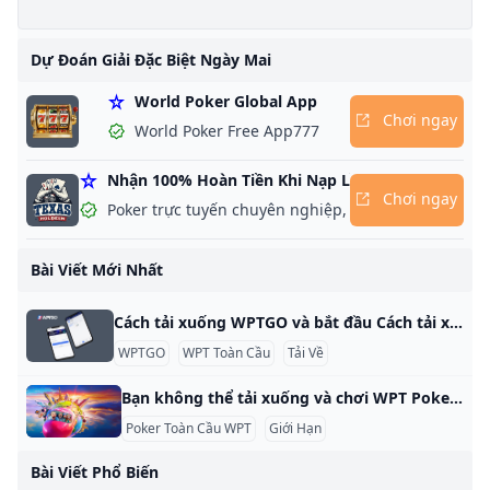
Dự Đoán Giải Đặc Biệt Ngày Mai
ủ
World Poker Global App
nh
Chơi ngay
World Poker Free App777
Nhận 100% Hoàn Tiền Khi Nạp Lần Đầu
Chơi ngay
Poker trực tuyến chuyên nghiệp, giành giải thưởng
Bài Viết Mới Nhất
Cách tải xuống WPTGO và bắt đầu Cách tải xuống WPTGO và bắt đầu với Poker trực tuyến Bắt đầu với WPTGO, nền tảng poker trực tuyến được liên kết với World Poker Tour, thật đơn giản và nhanh chóng. Hãy làm theo các bước đơn giản sau để tải xuống phần mềm và thiết lập tài khoản của bạn. Bước 1: Tải ứng dụng WPTGO Để bắt đầu, hãy nhấp vào nút Tải xuống ngay trên trang web WPTGO.
WPTGO
WPT Toàn Cầu
Tải Về
Bạn không thể tải xuống và chơi WPT Poker Global ở các quốc gia và khu vực bên dưới Người chơi ở hơn 100 quốc gia có thể truy cập WPT Global Poker, nhưng có những hạn chế cụ thể dựa trên quy định của địa phương. Tại sao bạn không thể tải xuống và chơi WPT Poker Global ở các quốc gia và khu vực bên dưới Các quốc gia có thể truy cập WPT Global Người chơi có thể đăng ký và tải xuống WPT Global từ các khu vực sau:
Poker Toàn Cầu WPT
Giới Hạn
Bài Viết Phổ Biến