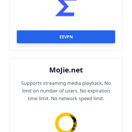
EEVPN
MoJie.net
Supports streaming media playback. No
limit on number of users. No expiration
time limit. No network speed limit.