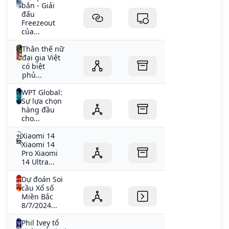
bắn - Giải
đấu
Freezeout
của...
Thân thế nữ
đại gia Việt
có biệt
phủ...
WPT Global:
Sự lựa chọn
hàng đầu
cho...
Xiaomi 14
Xiaomi 14
Pro Xiaomi
14 Ultra...
Dự đoán Soi
cầu Xổ số
Miền Bắc
8/7/2024...
Phil Ivey tổ