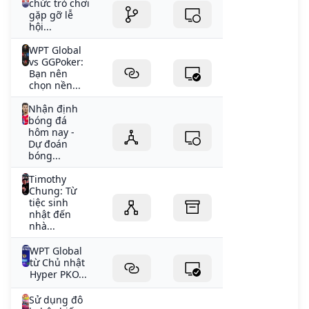
chức trò chơi
gặp gỡ lễ
hội...
WPT Global
vs GGPoker:
Bạn nên
chọn nền...
Nhận định
bóng đá
hôm nay -
Dự đoán
bóng...
Timothy
Chung: Từ
tiệc sinh
nhật đến
nhà...
WPT Global
từ Chủ nhật
Hyper PKO...
Sử dụng đô