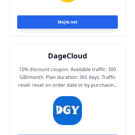
MoJie.net
DageCloud
10% discount coupon. Available traffic: 300
GB/month. Plan duration: 365 days. Traffic
reset: reset on order date or by purchasing
traffic package. Maximum achievable
bandwidth: 1000 Mbps. Node protocol:
Trojan.