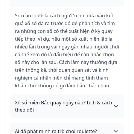
Soi cầu lô đề là cách người chơi dựa vào kết
quả xổ số đã ra trước đó để phân tích và tìm
ra những con số có thể xuất hiện ở kỳ quay
tiếp theo. Ví dụ, nếu một số xuất hiện lặp lại
nhiều lần trong vài ngày gần nhau, người chơi
có thể xem đó là dấu hiệu để cân nhắc chọn
số này cho lần sau. Cách làm này thường dựa
trên thống kê, thói quen quan sát và kinh
nghiệm cá nhân, nên chỉ mang tính tham
khảo chứ không có gì đảm bảo chắc chắn.
Xổ số miền Bắc quay ngày nào? Lịch & cách
theo dõi
Ai đã phát minh ra trò chơi roulette?