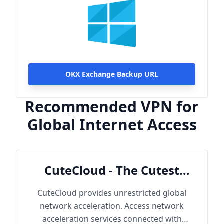
OKX Exchange Backup URL
Recommended VPN for
Global Internet Access
CuteCloud - The Cutest
Cloud
CuteCloud provides unrestricted global
network acceleration. Access network
acceleration services connected with