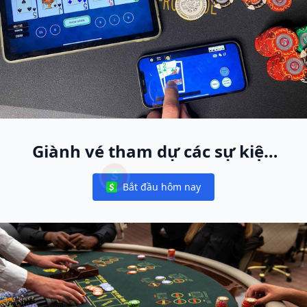
Giành vé tham dự các sự kiện
World Poker Free App trực tiếp
Bắt đầu hôm nay
toàn cầu
Notifications