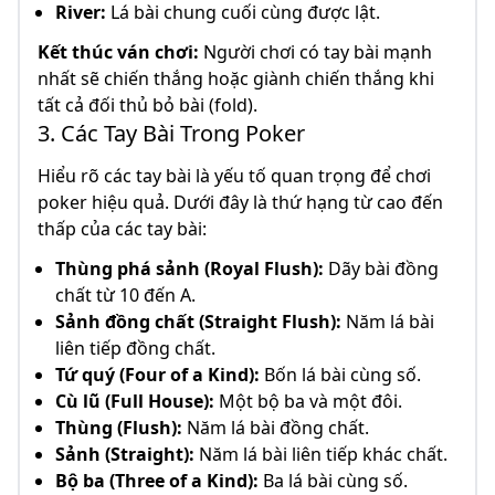
River:
Lá bài chung cuối cùng được lật.
Kết thúc ván chơi:
Người chơi có tay bài mạnh
nhất sẽ chiến thắng hoặc giành chiến thắng khi
tất cả đối thủ bỏ bài (fold).
3. Các Tay Bài Trong Poker
Hiểu rõ các tay bài là yếu tố quan trọng để chơi
poker hiệu quả. Dưới đây là thứ hạng từ cao đến
thấp của các tay bài:
Thùng phá sảnh (Royal Flush):
Dãy bài đồng
chất từ 10 đến A.
Sảnh đồng chất (Straight Flush):
Năm lá bài
liên tiếp đồng chất.
Tứ quý (Four of a Kind):
Bốn lá bài cùng số.
Cù lũ (Full House):
Một bộ ba và một đôi.
Thùng (Flush):
Năm lá bài đồng chất.
Sảnh (Straight):
Năm lá bài liên tiếp khác chất.
Bộ ba (Three of a Kind):
Ba lá bài cùng số.