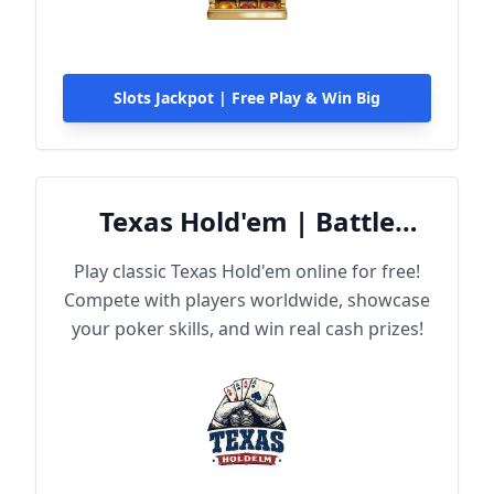
Slots Jackpot | Free Play & Win Big
Texas Hold'em | Battle
Online
Play classic Texas Hold'em online for free!
Compete with players worldwide, showcase
your poker skills, and win real cash prizes!