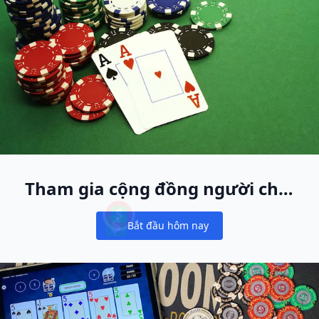
Tham gia cộng đồng người chơi
cash game lớn nhất thế giới
Bắt đầu hôm nay
Notifications