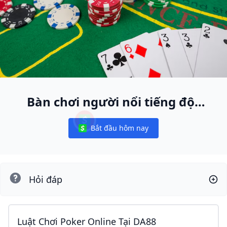
Bàn chơi người nổi tiếng độc
nhất
Bắt đầu hôm nay
Notifications
Hỏi đáp
Luật Chơi Poker Online Tại DA88