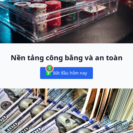
Nền tảng công bằng và an toàn
Bắt đầu hôm nay
Notifications