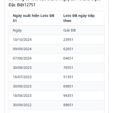
Đặc Biệt12751
Ngày xuất hiện Loto ĐB
Loto ĐB ngày tiếp
51
theo
Ngày
Giải ĐB
10/10/2024
23951
09/09/2024
62651
07/06/2024
04651
30/08/2023
76551
16/07/2023
51351
30/06/2023
69851
18/06/2023
94351
30/09/2022
89651