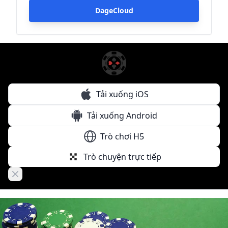
DageCloud
Tải xuống iOS
Tải xuống Android
Trò chơi H5
Trò chuyện trực tiếp
Close banner