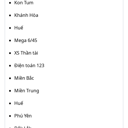
Kon Tum
Khánh Hòa
Huế
Mega 6/45
XS Thần tài
Điện toán 123
Miền Bắc
Miền Trung
Huế
Phú Yên