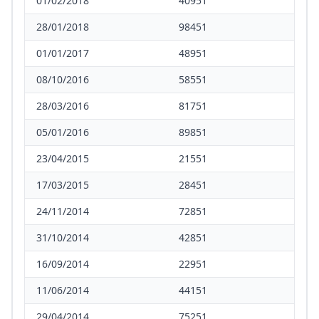
01/02/2018
40951
28/01/2018
98451
01/01/2017
48951
08/10/2016
58551
28/03/2016
81751
05/01/2016
89851
23/04/2015
21551
17/03/2015
28451
24/11/2014
72851
31/10/2014
42851
16/09/2014
22951
11/06/2014
44151
29/04/2014
75251