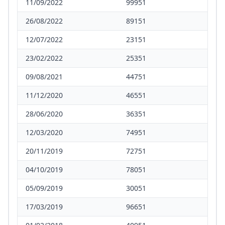
11/09/2022
99951
26/08/2022
89151
12/07/2022
23151
23/02/2022
25351
09/08/2021
44751
11/12/2020
46551
28/06/2020
36351
12/03/2020
74951
20/11/2019
72751
04/10/2019
78051
05/09/2019
30051
17/03/2019
96651