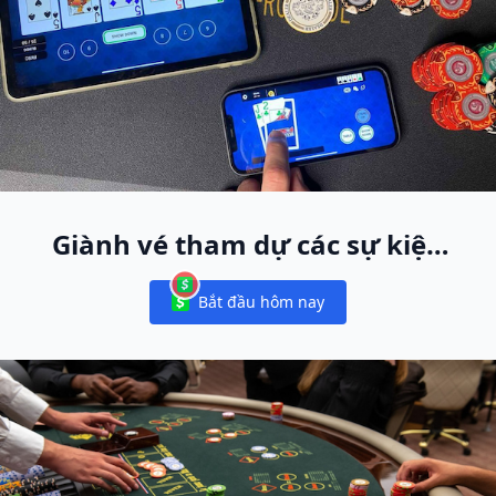
Giành vé tham dự các sự kiện
World Poker Free App trực tiếp
Bắt đầu hôm nay
toàn cầu
Notifications