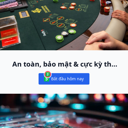
An toàn, bảo mật & cực kỳ thú
vị
Bắt đầu hôm nay
Notifications