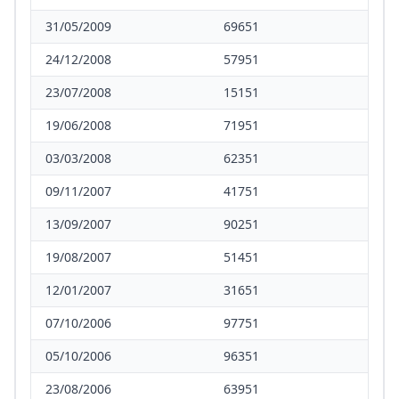
31/05/2009
69651
24/12/2008
57951
23/07/2008
15151
19/06/2008
71951
03/03/2008
62351
09/11/2007
41751
13/09/2007
90251
19/08/2007
51451
12/01/2007
31651
07/10/2006
97751
05/10/2006
96351
23/08/2006
63951