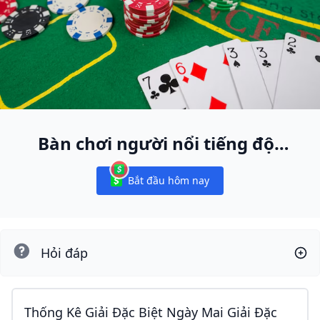
Bàn chơi người nổi tiếng độc
nhất
Bắt đầu hôm nay
Notifications
Hỏi đáp
Thống Kê Giải Đặc Biệt Ngày Mai Giải Đặc