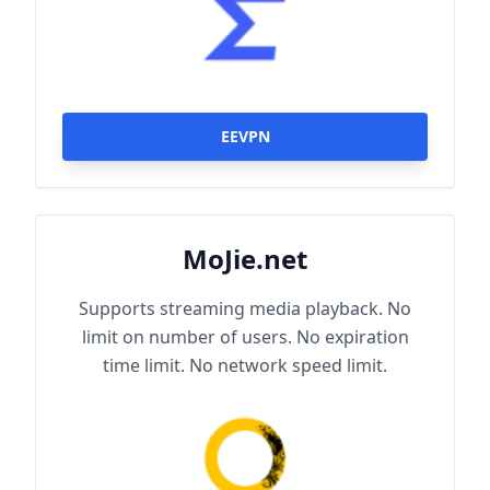
EEVPN
MoJie.net
Supports streaming media playback. No
limit on number of users. No expiration
time limit. No network speed limit.