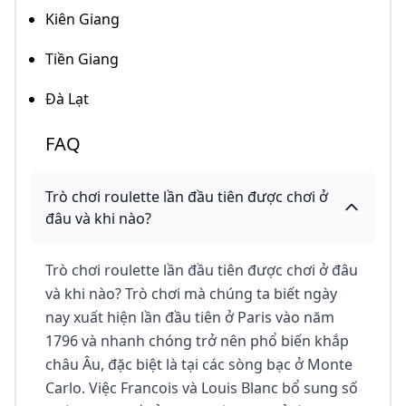
Kiên Giang
Tiền Giang
Đà Lạt
FAQ
Trò chơi roulette lần đầu tiên được chơi ở
đâu và khi nào?
Trò chơi roulette lần đầu tiên được chơi ở đâu
và khi nào? Trò chơi mà chúng ta biết ngày
nay xuất hiện lần đầu tiên ở Paris vào năm
1796 và nhanh chóng trở nên phổ biến khắp
châu Âu, đặc biệt là tại các sòng bạc ở Monte
Carlo. Việc Francois và Louis Blanc bổ sung số