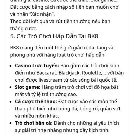
Đặt cược bằng cách nhập số tiền bạn muốn chơi
và nhấn “Xác nhận”.
Theo dõi kết quả và rút tiền thưởng nếu bạn
thắng cược.
5. Các Trò Chơi Hấp Dẫn Tại BK8
BK8 mang đến một thế giới giải trí đa dạng và
phong phú với hàng loạt trò chơi hấp dẫn:
Casino trực tuyến:
Bao gồm các trò chơi kinh
điển như Baccarat, Blackjack, Roulette,… với bàn
chơi được livestream từ các sòng bài quốc tế.
Slot game:
Hàng trăm trò chơi với đồ họa bắt
mắt và tỷ lệ trả thưởng cao.
Cá cược thể thao:
Đặt cược vào các môn thể
thao phổ biến như bóng đá, bóng rổ, quần vợt
và nhiều môn khác.
Trò chơi bắn cá:
Dành cho những ai yêu thích
sự giải trí nhẹ nhàng nhưng đầy kịch tính.