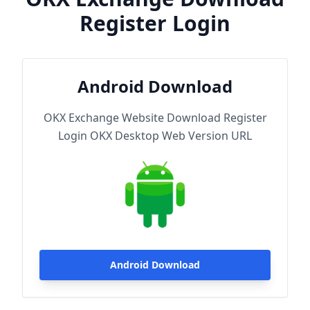
Register Login
Android Download
OKX Exchange Website Download Register
Login OKX Desktop Web Version URL
Android Download