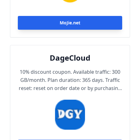
MoJie.net
DageCloud
10% discount coupon. Available traffic: 300
GB/month. Plan duration: 365 days. Traffic
reset: reset on order date or by purchasing
traffic package. Maximum achievable
bandwidth: 1000 Mbps. Node protocol:
Trojan.