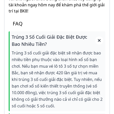
tài khoản ngay hôm nay để khám phá thế giới giải
trí tại BK8!
FAQ
Trúng 3 Số Cuối Giải Đặc Biệt Được
Bao Nhiêu Tiền?
Trúng 3 số cuối giải đặc biệt sẽ nhận được bao
nhiêu tiền phụ thuộc vào loại hình xổ số bạn
chơi. Nếu bạn mua vé lô tô 3 số tự chọn miền
Bắc, bạn sẽ nhận được 420 lần giá trị vé mua
khi trúng 3 số cuối giải đặc biệt. Tuy nhiên, nếu
bạn chơi xổ số kiến thiết truyền thống (vé số
10.000 đồng), việc trúng 3 số cuối giải đặc biệt
không có giải thưởng nào cả vì chỉ có giải cho 2
số cuối hoặc 5 số cuối.