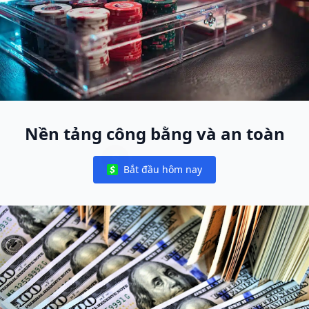
Nền tảng công bằng và an toàn
Bắt đầu hôm nay
Notifications