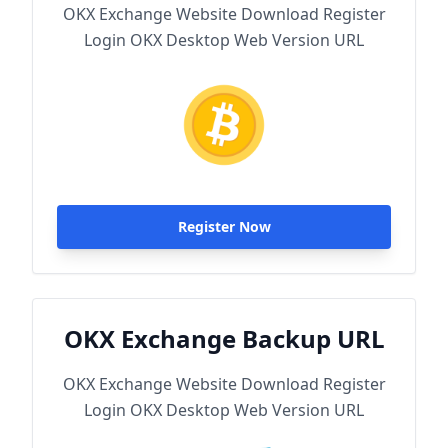
OKX Exchange Website Download Register
Login OKX Desktop Web Version URL
Register Now
OKX Exchange Backup URL
OKX Exchange Website Download Register
Login OKX Desktop Web Version URL