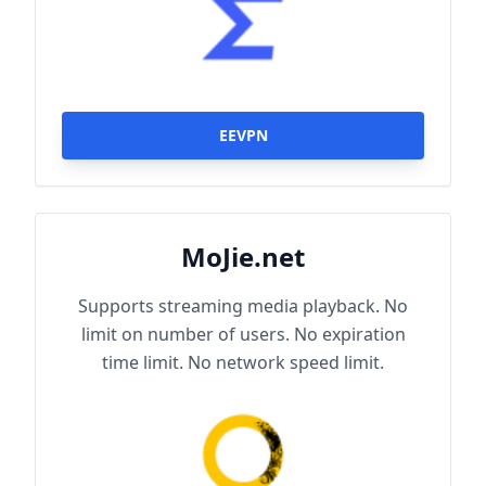
EEVPN
MoJie.net
Supports streaming media playback. No
limit on number of users. No expiration
time limit. No network speed limit.