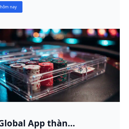
 hôm nay
s
Global App thành