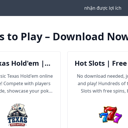
nhận được lợi ích
 to Play – Download Now
xas Hold'em |
Hot Slots | Free
attle Online
Online
ssic Texas Hold'em online
No download needed, ju
e! Compete with players
and play! Hundreds of
de, showcase your poker
Slots with free spins,
 and win real cash prizes!
rounds, and non-stop