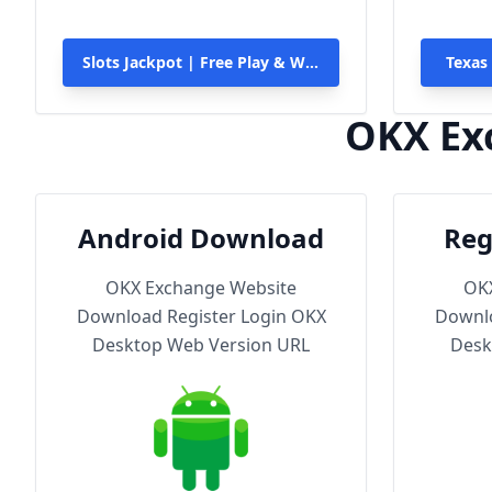
Slots Jackpot | Free Play & Win
Texas
Big
OKX Ex
Android Download
Reg
OKX Exchange Website
OK
Download Register Login OKX
Downlo
Desktop Web Version URL
Desk