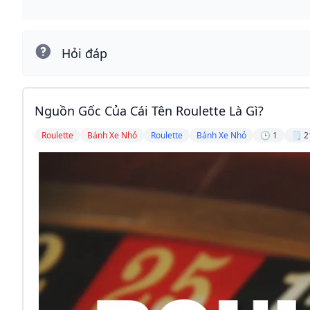
Hỏi đáp
Nguồn Gốc Của Cái Tên Roulette Là Gì?
Roulette
Bánh Xe Nhỏ
Roulette
Bánh Xe Nhỏ
🕒 1
🗒️ 