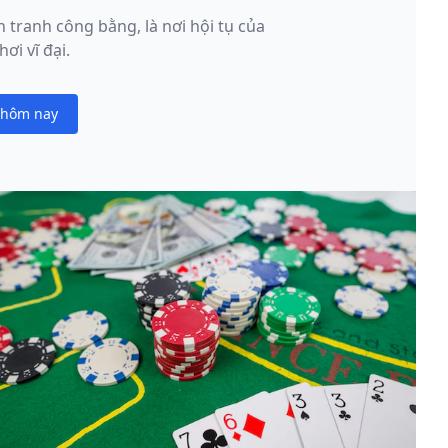
line mới của bạn
h tranh công bằng, là nơi hội tụ của
ơi vĩ đại.
 hôm nay
s