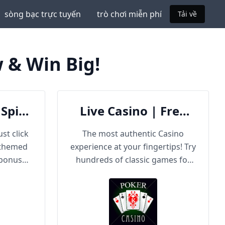
sòng bạc trực tuyến
trò chơi miễn phí
Tải về
 & Win Big!
 Spins
Live Casino | Free
Trial Play
st click
The most authentic Casino
 themed
experience at your fingertips! Try
 bonus
hundreds of classic games for
 fun!
free, feel the thrill, win real
rewards!