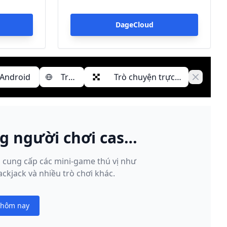
DageCloud
 Android
Trò
Trò chuyện trực
Close ba
chơi
tiếp
H5
g người chơi cash
ất thế giới
 cung cấp các mini-game thú vị như
ackjack và nhiều trò chơi khác.
 hôm nay
s