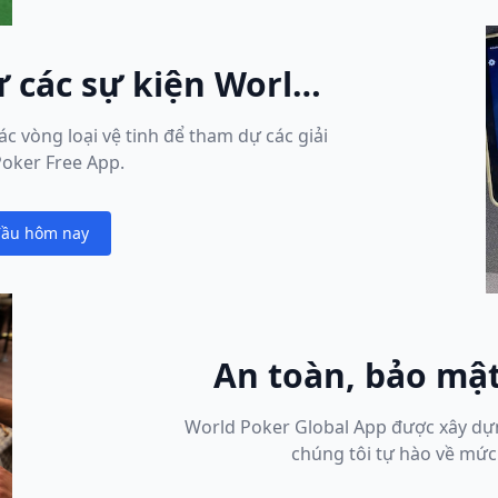
 các sự kiện World
trực tiếp toàn cầu
c vòng loại vệ tinh để tham dự các giải
oker Free App.
đầu hôm nay
ions
An toàn, bảo mật
World Poker Global App được xây dựn
chúng tôi tự hào về mức