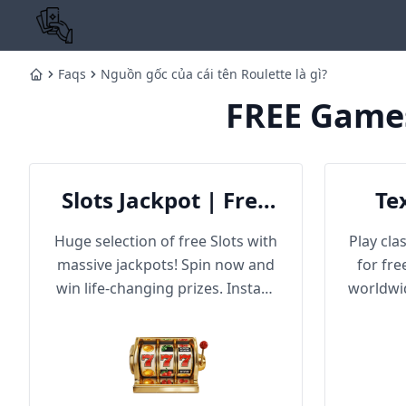
Faqs
Nguồn gốc của cái tên Roulette là gì?
Home
FREE Games
Slots Jackpot | Free
Te
Play & Win Big
B
Huge selection of free Slots with
Play cla
massive jackpots! Spin now and
for fre
win life-changing prizes. Instant
worldwi
play, real excitement!
skills,