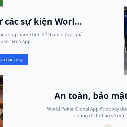
 các sự kiện World
trực tiếp toàn cầu
c vòng loại vệ tinh để tham dự các giải
oker Free App.
đầu hôm nay
ions
An toàn, bảo mật
World Poker Global App được xây dựn
chúng tôi tự hào về mức