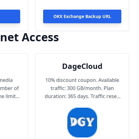
OKX Exchange Backup URL
net Access
DageCloud
media
10% discount coupon. Available
umber of
traffic: 300 GB/month. Plan
e limit.
duration: 365 days. Traffic reset:
mit.
reset on order date or by
purchasing traffic package.
Maximum achievable bandwidth:
1000 Mbps. Node protocol:
Trojan.