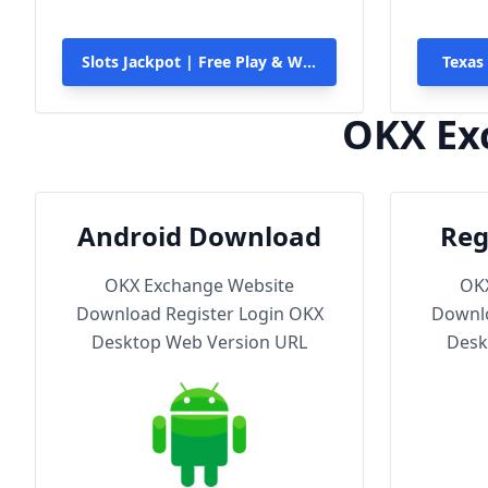
Slots Jackpot | Free Play & Win
Texas
Big
OKX Ex
Android Download
Reg
OKX Exchange Website
OK
Download Register Login OKX
Downlo
Desktop Web Version URL
Desk