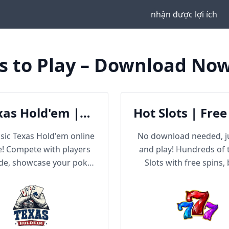
nhận được lợi ích
 to Play – Download Now
xas Hold'em |
Hot Slots | Free
attle Online
Online
ssic Texas Hold'em online
No download needed, ju
e! Compete with players
and play! Hundreds of
de, showcase your poker
Slots with free spins,
 and win real cash prizes!
rounds, and non-stop