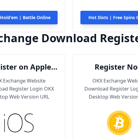
 Hold'em | Battle Online
Hot Slots | Free Spins 
change Download Registe
ister on Apple
Register N
App Store
X Exchange Website
OKX Exchange Webs
ad Register Login OKX
Download Register Lo
top Web Version URL
Desktop Web Versio