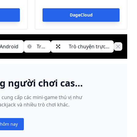
DageCloud
 Android
Trò
Trò chuyện trực
Close ba
chơi
tiếp
H5
g người chơi cash
ất thế giới
 cung cấp các mini-game thú vị như
ackjack và nhiều trò chơi khác.
 hôm nay
s