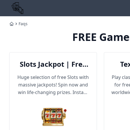
Faqs
Home
FREE Games
Slots Jackpot | Free
Te
Play & Win Big
B
Huge selection of free Slots with
Play cla
massive jackpots! Spin now and
for fre
win life-changing prizes. Instant
worldwi
play, real excitement!
skills,