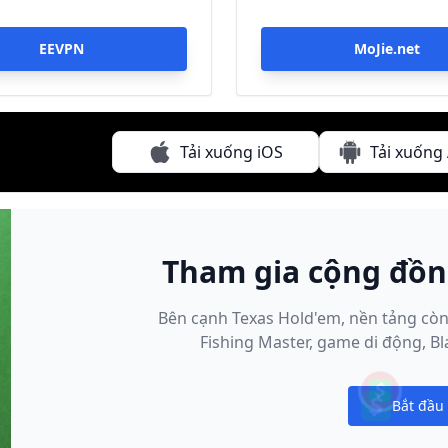
EEVPN
MoJie.net
Tải xuống iOS
Tải xuống
Tham gia cộng đồn
game lớn nh
Bên cạnh Texas Hold'em, nền tảng còn
Fishing Master, game di động, Bl
Bắt đầu
Notification