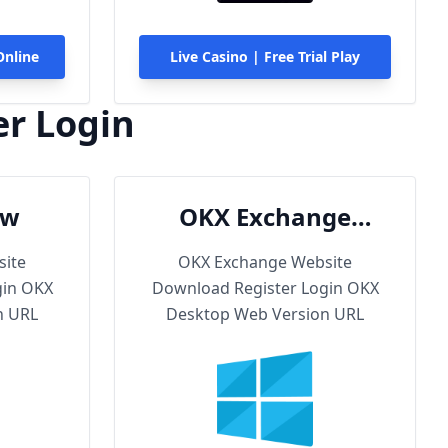
Online
Live Casino | Free Trial Play
r Login
ow
OKX Exchange
Backup URL
ite
OKX Exchange Website
gin OKX
Download Register Login OKX
n URL
Desktop Web Version URL