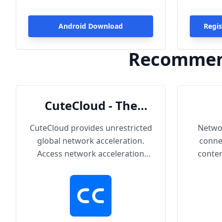
Android Download
Regis
Recommend
CuteCloud - The
Cutest Cloud
CuteCloud provides unrestricted
Networ
global network acceleration.
conne
Access network acceleration
conten
services connected with
hundreds of content providers
worldwide. With up to 2000Mbps
single-line access capacity and
1000+ high-speed servers