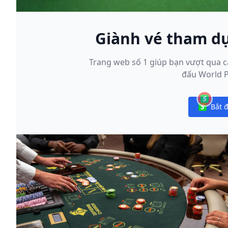
Giành vé tham dự
Poker Free App 
Trang web số 1 giúp bạn vượt qua cá
đấu World P
Bắt 
Notificat