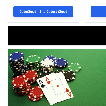
globally, enjoy fast and stable
connections anytime, anywhere.
CuteCloud - The Cutest Cloud