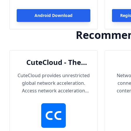
Android Download
Regis
Recommend
CuteCloud - The
Cutest Cloud
CuteCloud provides unrestricted
Networ
global network acceleration.
conne
Access network acceleration
conten
services connected with
hundreds of content providers
worldwide. With up to 2000Mbps
single-line access capacity and
1000+ high-speed servers