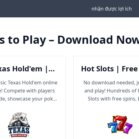
nhận được lợi ích
 to Play – Download Now
xas Hold'em |
Hot Slots | Free
attle Online
Online
ssic Texas Hold'em online
No download needed, ju
e! Compete with players
and play! Hundreds of
de, showcase your poker
Slots with free spins,
 and win real cash prizes!
rounds, and non-stop