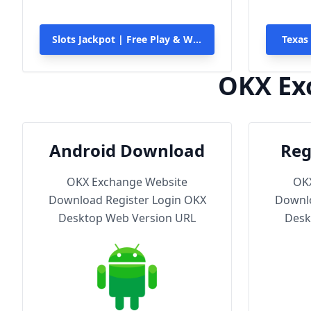
Slots Jackpot | Free Play & Win
Texas
Big
OKX Ex
Android Download
Reg
OKX Exchange Website
OK
Download Register Login OKX
Downlo
Desktop Web Version URL
Desk