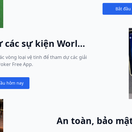
Bắt đầu
Notification
 các sự kiện World
trực tiếp toàn cầu
c vòng loại vệ tinh để tham dự các giải
oker Free App.
đầu hôm nay
ions
An toàn, bảo mật