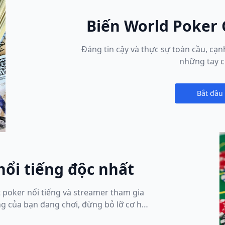
Biến World Poker 
ngôi nhà poker on
Đáng tin cậy và thực sự toàn cầu, cạn
những tay ch
Bắt đầu
Notification
nổi tiếng độc nhất
 poker nổi tiếng và streamer tham gia
ng của bạn đang chơi, đừng bỏ lỡ cơ hội
iao lưu cùng họ!