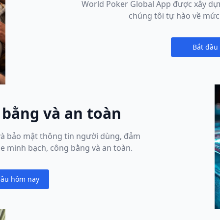
World Poker Global App được xây dựn
chúng tôi tự hào về mức
Bắt đầu
Notification
 bằng và an toàn
à bảo mật thông tin người dùng, đảm
e minh bạch, công bằng và an toàn.
đầu hôm nay
ions