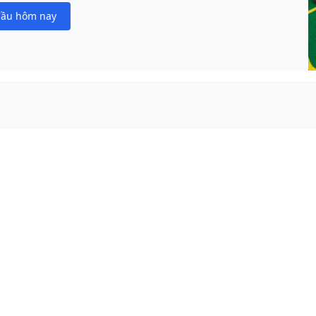
đầu hôm nay
ions