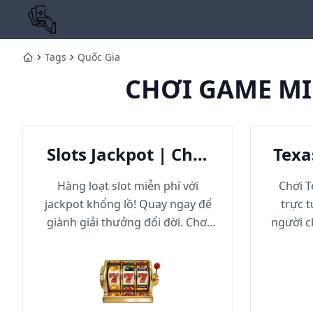
Tags
Quốc Gia
Home
CHƠI GAME MIỄ
Slots Jackpot | Chơi
Texa
Miễn Phí & Thắng
Đầ
Hàng loạt slot miễn phí với
Chơi T
Lớn
jackpot khổng lồ! Quay ngay để
trực t
giành giải thưởng đổi đời. Chơi
người c
tức thì, cảm xúc thật!
năng po