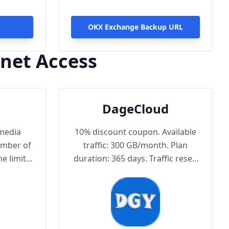
OKX Exchange Backup URL
net Access
DageCloud
media
10% discount coupon. Available
umber of
traffic: 300 GB/month. Plan
e limit.
duration: 365 days. Traffic reset:
mit.
reset on order date or by
purchasing traffic package.
Maximum achievable bandwidth:
1000 Mbps. Node protocol:
Trojan.