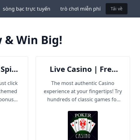
sòng bạc trực tuyến
trò chơi miễn phí
Tải về
 & Win Big!
 Spins
Live Casino | Free
Trial Play
st click
The most authentic Casino
 themed
experience at your fingertips! Try
 bonus
hundreds of classic games for
 fun!
free, feel the thrill, win real
rewards!