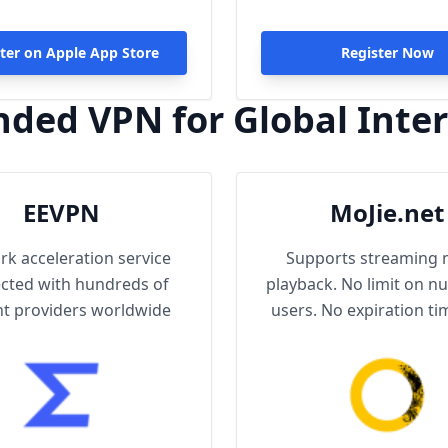
ter on Apple App Store
Register Now
ed VPN for Global Inter
EEVPN
MoJie.net
k acceleration service
Supports streaming 
cted with hundreds of
playback. No limit on n
t providers worldwide
users. No expiration tim
No network speed li