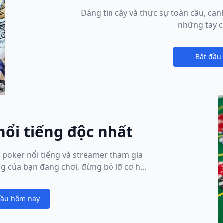
ngôi nhà poker on
Đáng tin cậy và thực sự toàn cầu, cạn
những tay ch
Bắt đầu
Notification
nổi tiếng độc nhất
 poker nổi tiếng và streamer tham gia
ng của bạn đang chơi, đừng bỏ lỡ cơ hội
iao lưu cùng họ!
đầu hôm nay
ions