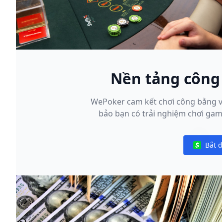
Nền tảng công
WePoker cam kết chơi công bằng v
bảo bạn có trải nghiệm chơi gam
Bắt 
Notificat