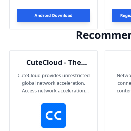
Android Download
Regis
Recommend
CuteCloud - The
Cutest Cloud
CuteCloud provides unrestricted
Networ
global network acceleration.
conne
Access network acceleration
conten
services connected with
hundreds of content providers
worldwide. With up to 2000Mbps
single-line access capacity and
1000+ high-speed servers