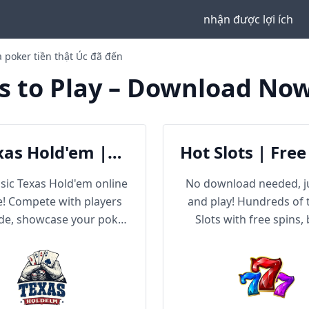
nhận được lợi ích
 poker tiền thật Úc đã đến
 to Play – Download Now
xas Hold'em |
Hot Slots | Free
attle Online
Online
ssic Texas Hold'em online
No download needed, ju
e! Compete with players
and play! Hundreds of
de, showcase your poker
Slots with free spins,
 and win real cash prizes!
rounds, and non-stop