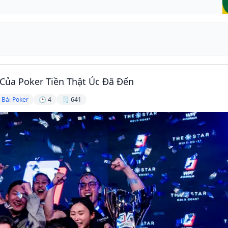
 Của Poker Tiền Thật Úc Đã Đến
 Bài Poker
🕒 4
🗒️ 641
dự đoán giả