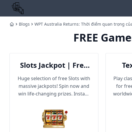
Blogs
WPT Australia Returns: Thời điểm quan trọng của
Home
FREE Games
Slots Jackpot | Free
Te
Play & Win Big
B
Huge selection of free Slots with
Play cla
massive jackpots! Spin now and
for fre
win life-changing prizes. Instant
worldwi
play, real excitement!
skills,