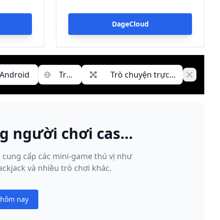
DageCloud
 Android
Trò
Trò chuyện trực
Close ba
chơi
tiếp
H5
g người chơi cash
ất thế giới
 cung cấp các mini-game thú vị như
ackjack và nhiều trò chơi khác.
 hôm nay
s