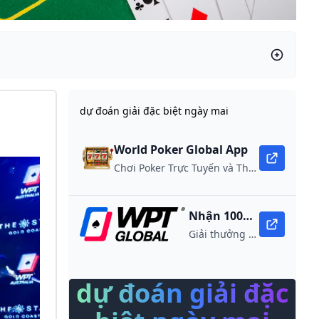
dự đoán giải đặc biệt ngày mai
World Poker Global App
Chơi Poker Trực Tuyến và Thắng Tiền Thật.
Nhận 100% hoàn tiền khi nạp lần đầu
Giải thưởng hàng ngày đảm bảo 10,000 USD
i đặc
Kết quả giải đặc biệt cho
ngày mai, kết quả xổ số,