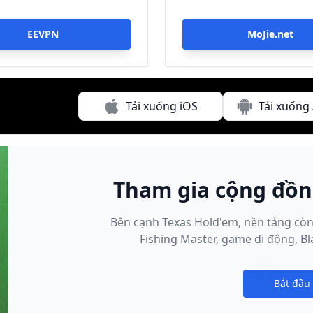
EEVPN
MoJie.net
Tải xuống iOS
Tải xuống
Tham gia cộng đồn
game lớn nh
Bên cạnh Texas Hold'em, nền tảng còn
Fishing Master, game di động, Bl
Bắt đầu
Notification