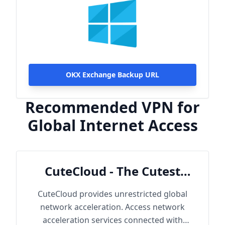
OKX Exchange Backup URL
Recommended VPN for
Global Internet Access
CuteCloud - The Cutest
Cloud
CuteCloud provides unrestricted global
network acceleration. Access network
acceleration services connected with