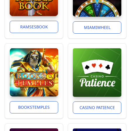
RAMSESBOOK
MIAMIWHEEL
BOOKSTEMPLES
CASINO PATIENCE