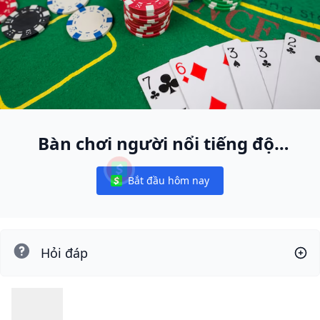
Bàn chơi người nổi tiếng độc
nhất
Bắt đầu hôm nay
Notifications
Hỏi đáp