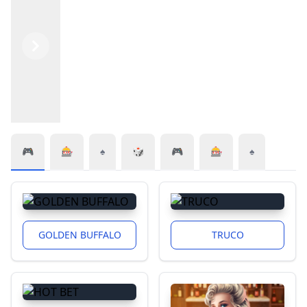
Previous
Next
🎮
🎰
♠️
🎲
🎮
🎰
♠️
GOLDEN BUFFALO
TRUCO