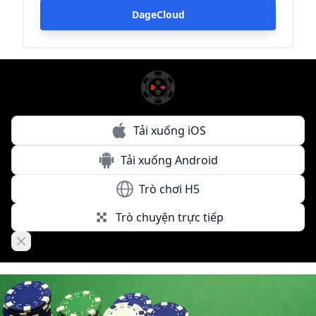
DageCloud
Tải xuống iOS
Tải xuống Android
Trò chơi H5
Trò chuyện trực tiếp
Close banner