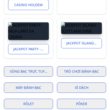
CASINO HOLDEM
JACKPOT ISLAND - SLOTS MACHINE
JACKPOT PARTY - MGA LARO SA CASINO
SÒNG BẠC TRỰC TUYẾN
TRÒ CHƠI ĐÁNH BẠC
MÁY ĐÁNH BẠC
XÌ DÁCH
RỒLET
PÔKER