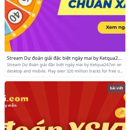
Stream Dự đoán giải đặc biệt ngày mai by Ketqua247vn Listen online for free on SoundCloud Stream Dự đoán giải đặc biệt ngày mai by Ketqua247vn on desktop and mobile. Play over 320 million tracks for free on SoundCloud.
Stream Dự đoán giải đặc biệt ngày mai by Ketqua247vn on
desktop and mobile. Play over 320 million tracks for free on
SoundCloud.
bài viết