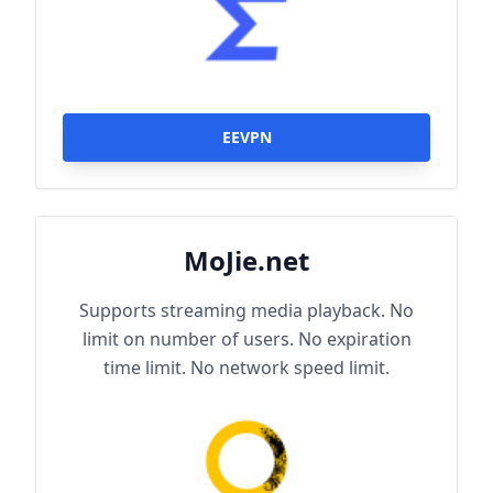
EEVPN
MoJie.net
Supports streaming media playback. No
limit on number of users. No expiration
time limit. No network speed limit.