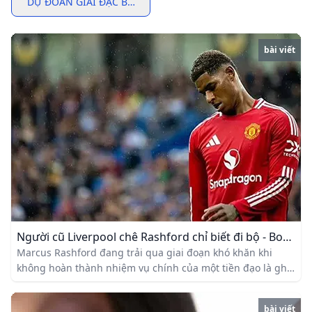
DỰ ĐOÁN GIẢI ĐẶC BIỆT NGÀY MAI PLUS
bài viết
Người cũ Liverpool chê Rashford chỉ biết đi bộ - Bongdaplus.vn Marcus Rashford đang trải qua giai đoạn khó khăn khi không hoàn thành nhiệm vụ chính của một tiền đạo là ghi bàn. Theo cựu cầu thủ và HLV của Liverpool là Graeme Souness thì chân sút mang áo số 10 của MU đang tỏ ra quá lười biếng.
Marcus Rashford đang trải qua giai đoạn khó khăn khi
không hoàn thành nhiệm vụ chính của một tiền đạo là ghi
bàn. Theo cựu cầu thủ và HLV của Liverpool là Graeme
Souness thì chân sút mang áo số 10 của MU đang tỏ ra
bài viết