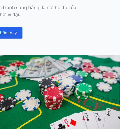
line mới của bạn
h tranh công bằng, là nơi hội tụ của
ơi vĩ đại.
 hôm nay
s