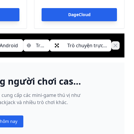
DageCloud
 Android
Trò
Trò chuyện trực
Close ba
chơi
tiếp
H5
g người chơi cash
ất thế giới
 cung cấp các mini-game thú vị như
ackjack và nhiều trò chơi khác.
 hôm nay
s