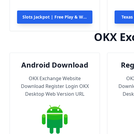
Slots Jackpot | Free Play & Win
Texas
Big
OKX Ex
Android Download
Reg
OKX Exchange Website
OK
Download Register Login OKX
Downlo
Desktop Web Version URL
Desk