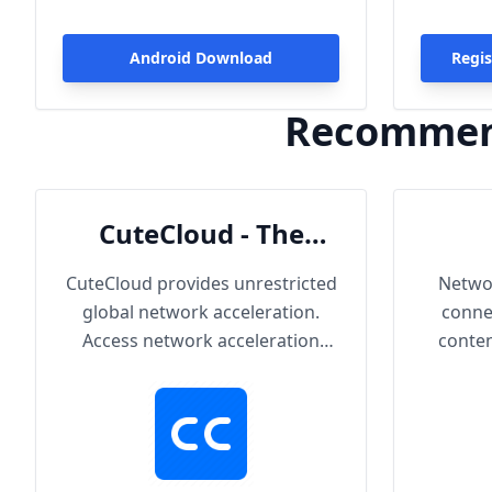
Android Download
Regis
Recommend
CuteCloud - The
Cutest Cloud
CuteCloud provides unrestricted
Networ
global network acceleration.
conne
Access network acceleration
conten
services connected with
hundreds of content providers
worldwide. With up to 2000Mbps
single-line access capacity and
1000+ high-speed servers