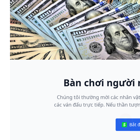
Bàn chơi người 
Chúng tôi thường mời các nhân vật
các ván đấu trực tiếp. Nếu thần tượ
thi đấu và g
Bắt 
Notificat