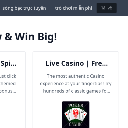
sòng bạc trực tuyến
trò chơi miễn phí
Tải về
 & Win Big!
 Spins
Live Casino | Free
Trial Play
st click
The most authentic Casino
 themed
experience at your fingertips! Try
 bonus
hundreds of classic games for
 fun!
free, feel the thrill, win real
rewards!