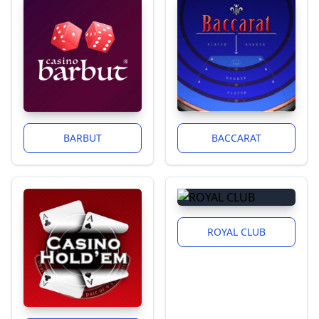
BARBUT
BACCARAT
ROYAL CLUB