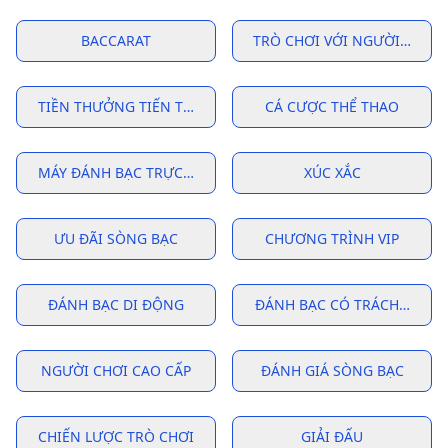
BACCARAT
TRÒ CHƠI VỚI NGƯỜI CHIA B
TIỀN THƯỞNG TIẾN TRIỂN
CÁ CƯỢC THỂ THAO
MÁY ĐÁNH BẠC TRỰC TUYẾN
XÚC XẮC
ƯU ĐÃI SÒNG BẠC
CHƯƠNG TRÌNH VIP
ĐÁNH BẠC DI ĐỘNG
ĐÁNH BẠC CÓ TRÁCH NHIỆ
NGƯỜI CHƠI CAO CẤP
ĐÁNH GIÁ SÒNG BẠC
CHIẾN LƯỢC TRÒ CHƠI
GIẢI ĐẤU