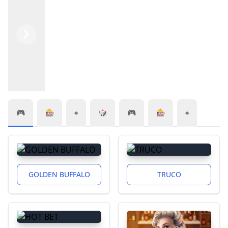
Previous
Next
🎮
🎰
♠️
🎲
🎮
🎰
♠️
GOLDEN BUFFALO
TRUCO