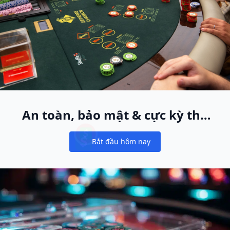
An toàn, bảo mật & cực kỳ thú
vị
Bắt đầu hôm nay
Notifications