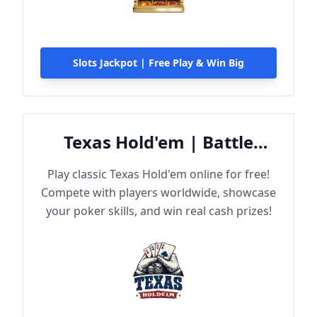
Slots Jackpot | Free Play & Win Big
Texas Hold'em | Battle
Online
Play classic Texas Hold'em online for free!
Compete with players worldwide, showcase
your poker skills, and win real cash prizes!