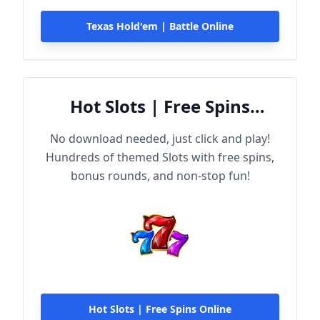
Texas Hold'em | Battle Online
Hot Slots | Free Spins
Online
No download needed, just click and play!
Hundreds of themed Slots with free spins,
bonus rounds, and non-stop fun!
Hot Slots | Free Spins Online