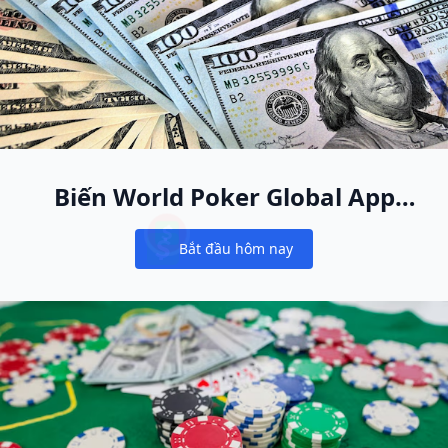
Biến World Poker Global App
thành ngôi nhà poker online
Bắt đầu hôm nay
mới của bạn
Notifications