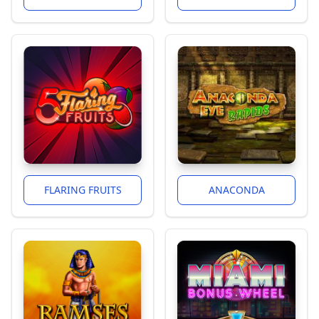
FLARING FRUITS
ANACONDA