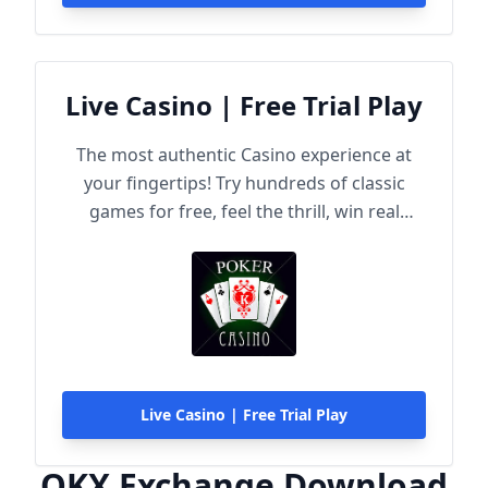
Live Casino | Free Trial Play
The most authentic Casino experience at
your fingertips! Try hundreds of classic
games for free, feel the thrill, win real
rewards!
Live Casino | Free Trial Play
OKX Exchange Download