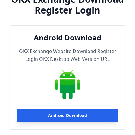
Register Login
Android Download
OKX Exchange Website Download Register
Login OKX Desktop Web Version URL
Android Download