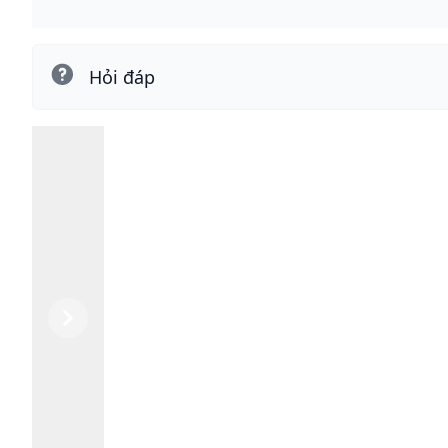
Hỏi đáp
Previous
Next