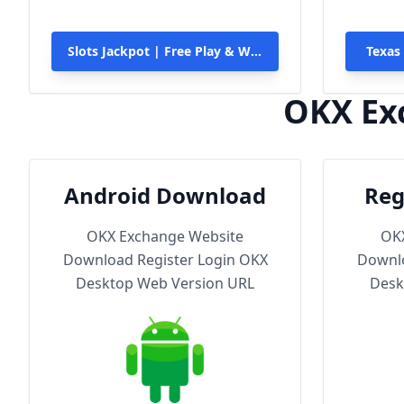
Slots Jackpot | Free Play & Win
Texas
Big
OKX Ex
Android Download
Reg
OKX Exchange Website
OK
Download Register Login OKX
Downlo
Desktop Web Version URL
Desk