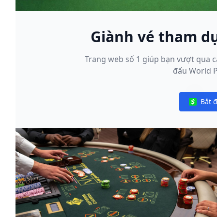
Giành vé tham dự
Poker Free App 
Trang web số 1 giúp bạn vượt qua cá
đấu World P
Bắt 
Notificat