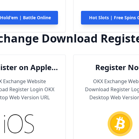
 Hold'em | Battle Online
Hot Slots | Free Spins 
change Download Registe
ister on Apple
Register N
App Store
X Exchange Website
OKX Exchange Webs
ad Register Login OKX
Download Register Lo
top Web Version URL
Desktop Web Versio