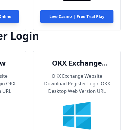
Online
Live Casino | Free Trial Play
r Login
ow
OKX Exchange
Backup URL
ite
OKX Exchange Website
gin OKX
Download Register Login OKX
n URL
Desktop Web Version URL