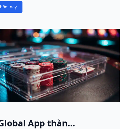
 hôm nay
s
Global App thành