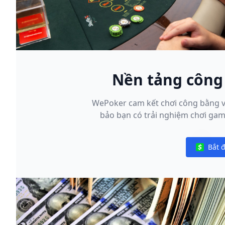
Nền tảng công
WePoker cam kết chơi công bằng v
bảo bạn có trải nghiệm chơi gam
Bắt 
Notificat