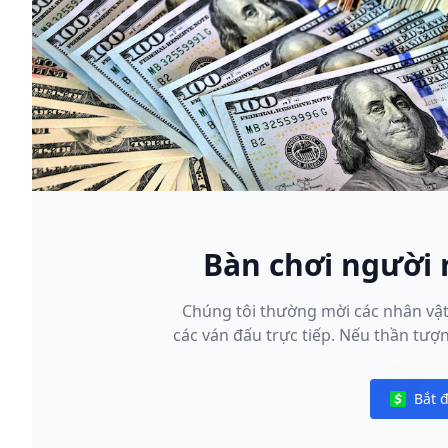
Bàn chơi người 
Chúng tôi thường mời các nhân vật
các ván đấu trực tiếp. Nếu thần tượ
thi đấu và g
Bắt 
Notificat